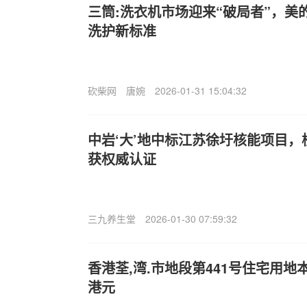
三筒:洗衣机市场迎来“破局者”，美
洗护新标准
砍柴网
唐婉
2026-01-31 15:04:32
中岩‘大’地中标江苏徐圩核能项目
获权威认证
三九养生堂
2026-01-30 07:59:32
香港荃,湾.市地段第441号住宅用地
港元