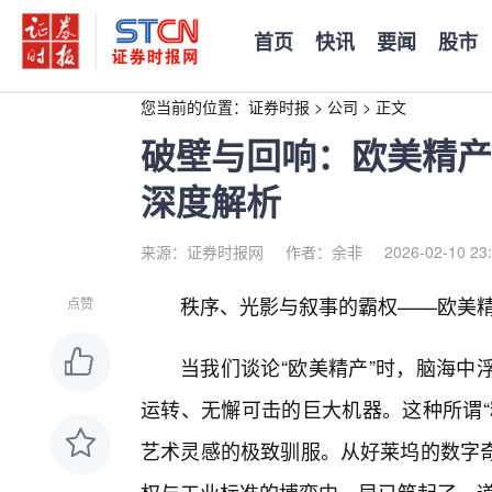
首页
快讯
要闻
股市
您当前的位置：
证券时报
>
公司
>
正文
破壁与回响：欧美精产
深度解析
来源：证券时报网
作者：余非
2026-02-10 23
秩序、光影与叙事的霸权——欧美
点赞
当我们谈论“欧美精产”时，脑海中
运转、无懈可击的巨大机器。这种所谓“
艺术灵感的极致驯服。从好莱坞的数字